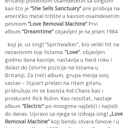
Britaniji polovinom osamdesetih sa singlom
kao što je
“She Sells Sanctuary”
pre proboja na
američko metal tržište u kasnim osamdesetim
pesmom
“Love Removal Machine”
.Prvi
album
“Dreamtime”
objavljen je na jesen 1984
. koji je, uz singl “Spiritwalker”, bio veliki hit na
nezavisnim top listama.
“Love”
, objavljen
godinu dana kasnije, nastavlja u hard roku i
dolazi do četvrte pozicije na listama u
Britaniji. Za treći album, grupa menja svoj
sastav – Stjuart prelazi na ritam gitaru,
pridružuju im se basista Kid Chaos kao i
producent Rick Rubin. Kao rezultat, nastaje
album
“Electric”
po mnogima najžešći i najteži
do danas. Upravo sa njega se izdvaja singl
„Love
Removal Machine”
koji bendu stvara fanove i u