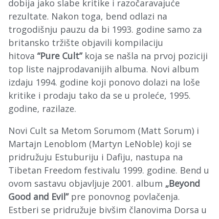
dobija jako slabe kritike i razočaravajuće
rezultate. Nakon toga, bend odlazi na
trogodišnju pauzu da bi 1993. godine samo za
britansko tržište objavili kompilaciju
hitova
“Pure Cult”
koja se našla na prvoj poziciji
top liste najprodavanijih albuma. Novi album
izdaju 1994. godine koji ponovo dolazi na loše
kritike i prodaju tako da se u proleće, 1995.
godine, razilaze.
Novi Cult sa Metom Sorumom (Matt Sorum) i
Martajn Lenoblom (Martyn LeNoble) koji se
pridružuju Estuburiju i Dafiju, nastupa na
Tibetan Freedom festivalu 1999. godine. Bend u
ovom sastavu objavljuje 2001. album
„Beyond
Good and Evil”
pre ponovnog povlačenja.
Estberi se pridružuje bivšim članovima Dorsa u