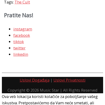
Tags:
The Cult
Pratite Nas!
instagram
facebook
tiktok
twitter
linkedin
Uslovi Događaja
|
Uslovi Privatnosti
Copyright © 2026
Music Star
| All Rights Reserved
Ova veb lokacija koristi kolačiće za poboljšanje vašeg
iskustva. Pretpostavićemo da Vam neće smetati, ali