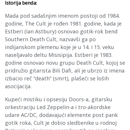
Istorija benda:
Mada pod sadašnjim imenom postoji od 1984.
godine, The Cult je rođen 1981. godine, kada je
Estberi (Ian Astbury) osnovao gotik-rok bend
Southern Death Cult, nazvavši ga po
indijanskom plemenu koje je u 14. i 15. veku
naseljavalo deltu Misisipija. Estberi je 1983.
godine osnovao novu grupu Death Cult, kojoj se
pridružio gitarista Bili Dafi, ali je ubrzo iz imena
izbacio reč “death” (smrt), plašeći se loših
asocijacija.
Kupeći mistiku i opsesiju Doors-a, gitarsku
orkestraciju Led Zeppelin-a i tro-akordske
udare AC/DC, dodavajući elemente post pank
gotik roka, Cult je dobio sledbenike u rodnoj