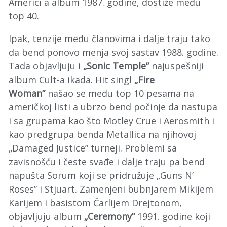
Americi a album 1987. godine, dostiže među
top 40.
Ipak, tenzije među članovima i dalje traju tako
da bend ponovo menja svoj sastav 1988. godine.
Tada objavljuju i
„Sonic Temple”
najuspešniji
album Cult-a ikada. Hit singl
„Fire
Woman”
našao se među top 10 pesama na
američkoj listi a ubrzo bend počinje da nastupa
i sa grupama kao što Motley Crue i Aerosmith i
kao predgrupa benda Metallica na njihovoj
„Damaged Justice” turneji. Problemi sa
zavisnošću i česte svađe i dalje traju pa bend
napušta Sorum koji se pridružuje „Guns N’
Roses” i Stjuart. Zamenjeni bubnjarem Mikijem
Karijem i basistom Čarlijem Drejtonom,
objavljuju album
„Ceremony”
1991. godine koji