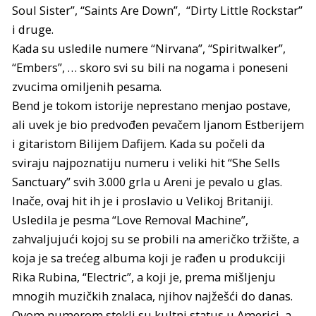
Soul Sister”, “Saints Are Down”, “Dirty Little Rockstar”
i druge.
Kada su usledile numere “Nirvana”, “Spiritwalker”,
“Embers”, … skoro svi su bili na nogama i poneseni
zvucima omiljenih pesama.
Bend je tokom istorije neprestano menjao postave,
ali uvek je bio predvođen pevačem Ijanom Estberijem
i gitaristom Bilijem Dafijem. Kada su počeli da
sviraju najpoznatiju numeru i veliki hit “She Sells
Sanctuary” svih 3.000 grla u Areni je pevalo u glas.
Inače, ovaj hit ih je i proslavio u Velikoj Britaniji.
Usledila je pesma “Love Removal Machine”,
zahvaljujući kojoj su se probili na američko tržište, a
koja je sa trećeg albuma koji je rađen u produkciji
Rika Rubina, “Electric”, a koji je, prema mišljenju
mnogih muzičkih znalaca, njihov najžešći do danas.
Ovom numerom stekli su kultni status u Americi, a