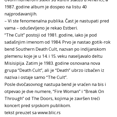
1987. godine album je dospeo na listu 40
najprodavanijih.
– Vi ste fenomenalna publika. Čast je nastupati pred
vama – oduševljeno je rekao Estberi.
“The Cult” postoji od 1981. godine, iako je pod
sadašnjim imenom od 1984. Prvo je nastao gotik-rok
bend Southern Death Cult, nazvan po indijanskom
plemenu koje je u 14. i 15. veku naseljavalo deltu
Misisipija. Zatim je 1983. godine osnovana nova
grupa “Death Cult”, ali je “Death” ubrzo izbačen iz
naziva i ostaje samo “The Cult”.
Posle dvočasovnog nastupa bend je vraćen na bis i
otpevao je dve numere, “Fire Woman” i “Break On
Through” od The Doors, kojima je završen treći
koncert pred srpskom publikom.
tekst preuzet sa www.blic.rs