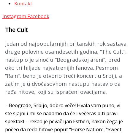
Kontakt
Instagram
Facebook
The Cult
Jedan od najpopularnijih britanskih rok sastava
druge polovine osamdesetih godina, “The Cult”,
nastupio je sinoć u “Beogradskoj areni”, pred
oko tri hiljade najvatrenijih fanova. Pesmom
“Rain”, bend je otvorio treći koncert u Srbiji, a
zatim je u dvočasovnom nastupu nastavio da
ređa hitove, koji su ispraćeni ovacijama.
– Beograde, Srbijo, dobro veče! Hvala vam puno, vi
ste sjajni i mi se nadamo da će i večeras biti pravi
spektakl – rekao je pevač Ijan Estberi, nakon čega je
počeo da ređa hitove poput “Horse Nation”, “Sweet