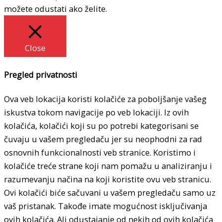
možete odustati ako želite.
Close
Pregled privatnosti
Ova veb lokacija koristi kolačiće za poboljšanje vašeg
iskustva tokom navigacije po veb lokaciji. Iz ovih
kolačića, kolačići koji su po potrebi kategorisani se
čuvaju u vašem pregledaču jer su neophodni za rad
osnovnih funkcionalnosti veb stranice. Koristimo i
kolačiće treće strane koji nam pomažu u analiziranju i
razumevanju načina na koji koristite ovu veb stranicu.
Ovi kolačići biće sačuvani u vašem pregledaču samo uz
vaš pristanak. Takođe imate mogućnost isključivanja
ovih kolačića. Ali odustajanje od nekih od ovih kolačića