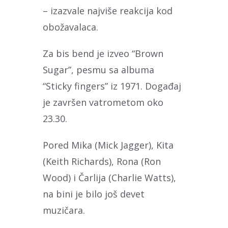
– izazvale najviše reakcija kod
obožavalaca.
Za bis bend je izveo “Brown
Sugar”, pesmu sa albuma
“Sticky fingers” iz 1971. Događaj
je završen vatrometom oko
23.30.
Pored Mika (Mick Jagger), Kita
(Keith Richards), Rona (Ron
Wood) i Čarlija (Charlie Watts),
na bini je bilo još devet
muzičara.