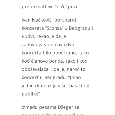
prepoznatljive “r’n’r” poze.
Ivan Ivačković, portparol
koncerata “Stonsa” u Beogradu i
Budvi, rekao je da je
zadovoljstvo na ova dva
koncerta bilo obostrano, kako
kod članova benda, tako i kod
obožavalaca, i da je, naročito
koncert u Beogradu, “imao
jednu dimenziju više, baš zbog
publike”.
Između pesama Džeger se