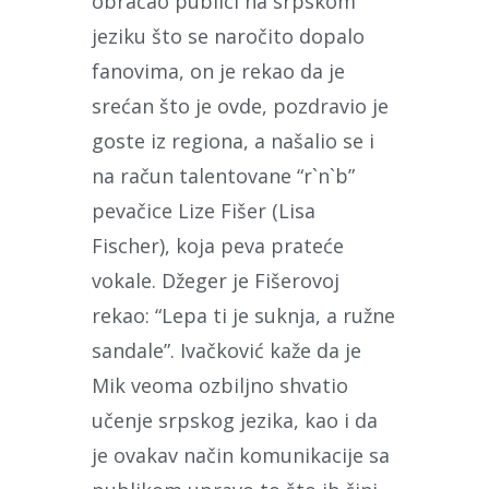
obraćao publici na srpskom
jeziku što se naročito dopalo
fanovima, on je rekao da je
srećan što je ovde, pozdravio je
goste iz regiona, a našalio se i
na račun talentovane “r`n`b”
pevačice Lize Fišer (Lisa
Fischer), koja peva prateće
vokale. Džeger je Fišerovoj
rekao: “Lepa ti je suknja, a ružne
sandale”. Ivačković kaže da je
Mik veoma ozbiljno shvatio
učenje srpskog jezika, kao i da
je ovakav način komunikacije sa