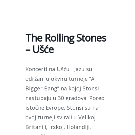
Skip
to
content
The Rolling Stones
– Ušće
Koncerti na Ušću i Jazu su
održani u okviru turneje “A
Bigger Bang” na kojoj Stonsi
nastupaju u 30 gradova. Pored
istočne Evrope, Stonsi su na
ovoj turneji svirali u Velikoj
Britaniji, Irskoj, Holandiji,