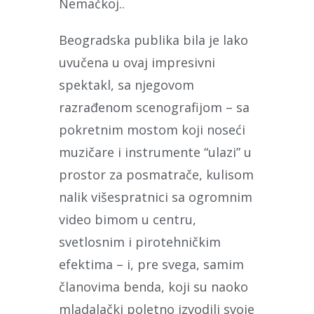
Nemačkoj..
Beogradska publika bila je lako
uvučena u ovaj impresivni
spektakl, sa njegovom
razrađenom scenografijom – sa
pokretnim mostom koji noseći
muzičare i instrumente “ulazi” u
prostor za posmatrače, kulisom
nalik višespratnici sa ogromnim
video bimom u centru,
svetlosnim i pirotehničkim
efektima – i, pre svega, samim
članovima benda, koji su naoko
mladalački poletno izvodili svoje