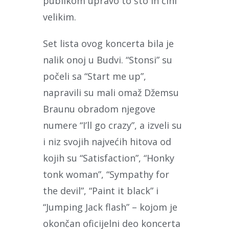
publikom upravo to što ih čini
velikim.
Set lista ovog koncerta bila je
nalik onoj u Budvi. “Stonsi” su
počeli sa “Start me up”,
napravili su mali omaž Džemsu
Braunu obradom njegove
numere “I’ll go crazy”, a izveli su
i niz svojih najvećih hitova od
kojih su “Satisfaction”, “Honky
tonk woman”, “Sympathy for
the devil”, “Paint it black” i
“Jumping Jack flash” – kojom je
okončan oficijelni deo koncerta