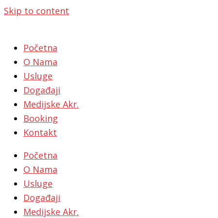
Skip to content
Početna
O Nama
Usluge
Događaji
Medijske Akr.
Booking
Kontakt
Početna
O Nama
Usluge
Događaji
Medijske Akr.