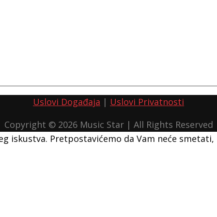
Uslovi Događaja
|
Uslovi Privatnosti
Copyright © 2026
Music Star
| All Rights Reserved
ašeg iskustva. Pretpostavićemo da Vam neće smetati, 