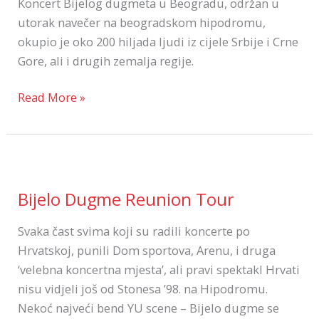
Koncert Bijelog dugmeta u Beogradu, održan u
utorak navečer na beogradskom hipodromu,
okupio je oko 200 hiljada ljudi iz cijele Srbije i Crne
Gore, ali i drugih zemalja regije.
Read More »
Bijelo
Dugme
Bijelo Dugme Reunion Tour
Reunion
Tour
Svaka čast svima koji su radili koncerte po
Hrvatskoj, punili Dom sportova, Arenu, i druga
‘velebna koncertna mjesta’, ali pravi spektakl Hrvati
nisu vidjeli još od Stonesa ’98. na Hipodromu.
Nekoć najveći bend YU scene – Bijelo dugme se