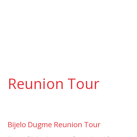
Skip
to
content
Reunion Tour
Bijelo
Dugme
Bijelo Dugme Reunion Tour
Reunion
Tour