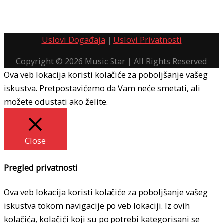
Uslovi Događaja
|
Uslovi Privatnosti
Copyright © 2026
Music Star
| All Rights Reserved
Ova veb lokacija koristi kolačiće za poboljšanje vašeg
iskustva. Pretpostavićemo da Vam neće smetati, ali
možete odustati ako želite.
Close
Pregled privatnosti
Ova veb lokacija koristi kolačiće za poboljšanje vašeg
iskustva tokom navigacije po veb lokaciji. Iz ovih
kolačića, kolačići koji su po potrebi kategorisani se