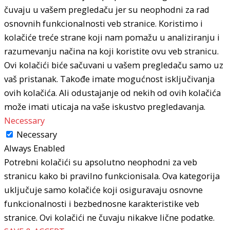
čuvaju u vašem pregledaču jer su neophodni za rad
osnovnih funkcionalnosti veb stranice. Koristimo i
kolačiće treće strane koji nam pomažu u analiziranju i
razumevanju načina na koji koristite ovu veb stranicu.
Ovi kolačići biće sačuvani u vašem pregledaču samo uz
vaš pristanak. Takođe imate mogućnost isključivanja
ovih kolačića. Ali odustajanje od nekih od ovih kolačića
može imati uticaja na vaše iskustvo pregledavanja.
Necessary
Necessary
Always Enabled
Potrebni kolačići su apsolutno neophodni za veb
stranicu kako bi pravilno funkcionisala. Ova kategorija
uključuje samo kolačiće koji osiguravaju osnovne
funkcionalnosti i bezbednosne karakteristike veb
stranice. Ovi kolačići ne čuvaju nikakve lične podatke.