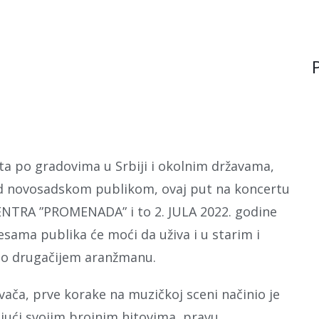
i
f
t
t
l
a po gradovima u Srbiji i okolnim državama,
ed novosadskom publikom, ovaj put na koncertu
TRA ”PROMENADA” i to 2. JULA 2022. godine
sama publika će moći da uživa i u starim i
lo drugačijem aranžmanu.
ača, prve korake na muzičkoj sceni načinio je
jući svojim brojnim hitovima, pravu