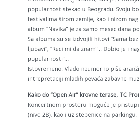
popularnost stekao u Beogradu. Svoju bo
festivalima širom zemlje, kao i nizom nagr
album “Navika” je za samo mesec dana pos
Sa albuma su se izdvojili hitovi “Sama bez
ljubavi”, “Reci mi da znam”… Dobio je i n
popularnosti”…
Istovremeno, Vlado neumorno piše aranžm
intrepretaciji mladih pevača zabavne muzik
Kako do “Open Air” krovne terase, TC Pr
Koncertnom prostoru moguće je pristupiti
(nivo 2B), kao i uz stepenice na parkingu.