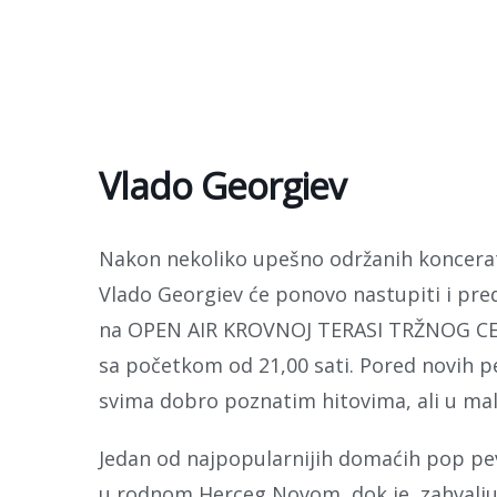
Skip
to
content
Vlado Georgiev
Nakon nekoliko upešno održanih koncerat
Vlado Georgiev će ponovo nastupiti i pr
na OPEN AIR KROVNOJ TERASI TRŽNOG CEN
sa početkom od 21,00 sati. Pored novih pe
svima dobro poznatim hitovima, ali u ma
Jedan od najpopularnijih domaćih pop pev
u rodnom Herceg Novom, dok je, zahvalju