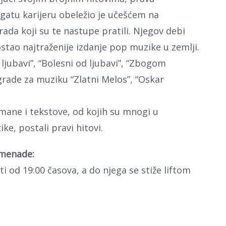
gatu karijeru obeležio je učešćem na
ada koji su te nastupe pratili. Njegov debi
tao najtraženije izdanje pop muzike u zemlji.
 ljubavi”, “Bolesni od ljubavi”, “Zbogom
agrade za muziku “Zlatni Melos”, “Oskar
ane i tekstove, od kojih su mnogi u
e, postali pravi hitovi.
omenade:
 od 19:00 časova, a do njega se stiže liftom