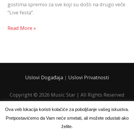
gostima spremio za sve koji su došli na drugo veče
i
“Live festa”.
DJ
Retro
Read More »
Groove
’70
Uslovi Događaja
|
Uslovi Privatnosti
Copyright © 2026
Music Star
| All Rights Reserved
Ova veb lokacija koristi kolačiće za poboljšanje vašeg iskustva.
Pretpostavićemo da Vam neće smetati, ali možete odustati ako
želite.