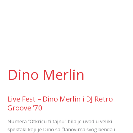
Skip
to
content
Dino Merlin
Live Fest – Dino Merlin i DJ Retro
Live
Fest
Groove ’70
–
Numera “Otkriću ti tajnu” bila je uvod u veliki
Dino
spektakl koji je Dino sa članovima svog benda i
Merlin