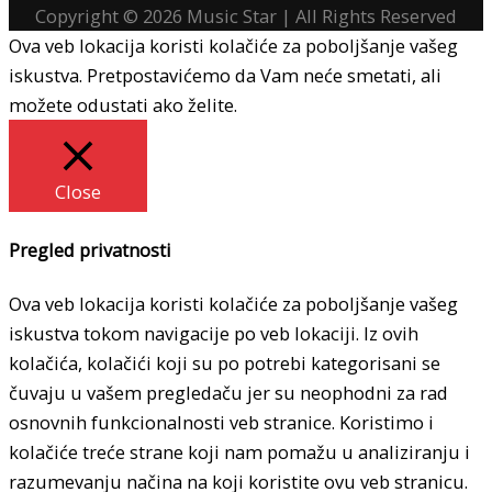
Copyright © 2026
Music Star
| All Rights Reserved
Ova veb lokacija koristi kolačiće za poboljšanje vašeg
iskustva. Pretpostavićemo da Vam neće smetati, ali
možete odustati ako želite.
Close
Pregled privatnosti
Ova veb lokacija koristi kolačiće za poboljšanje vašeg
iskustva tokom navigacije po veb lokaciji. Iz ovih
kolačića, kolačići koji su po potrebi kategorisani se
čuvaju u vašem pregledaču jer su neophodni za rad
osnovnih funkcionalnosti veb stranice. Koristimo i
kolačiće treće strane koji nam pomažu u analiziranju i
razumevanju načina na koji koristite ovu veb stranicu.