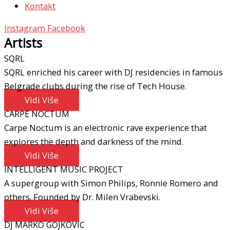
Kontakt
Instagram
Facebook
Artists
SQRL
SQRL enriched his career with DJ residencies in famous
Belgrade clubs during the rise of Tech House.
Vidi Više
CARPE NOCTUM
Carpe Noctum is an electronic rave experience that
explores the depth and darkness of the mind.
Vidi Više
INTELLIGENT MUSIC PROJECT
A supergroup with Simon Philips, Ronnie Romero and
others. Founded by Dr. Milen Vrabevski.
Vidi Više
DJ MARKO GOJKOVIC