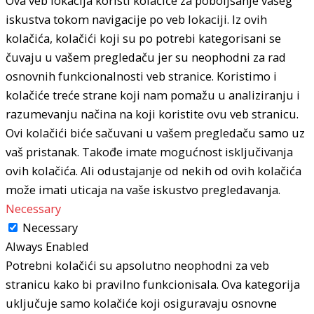
Ova veb lokacija koristi kolačiće za poboljšanje vašeg
iskustva tokom navigacije po veb lokaciji. Iz ovih
kolačića, kolačići koji su po potrebi kategorisani se
čuvaju u vašem pregledaču jer su neophodni za rad
osnovnih funkcionalnosti veb stranice. Koristimo i
kolačiće treće strane koji nam pomažu u analiziranju i
razumevanju načina na koji koristite ovu veb stranicu.
Ovi kolačići biće sačuvani u vašem pregledaču samo uz
vaš pristanak. Takođe imate mogućnost isključivanja
ovih kolačića. Ali odustajanje od nekih od ovih kolačića
može imati uticaja na vaše iskustvo pregledavanja.
Necessary
Necessary
Always Enabled
Potrebni kolačići su apsolutno neophodni za veb
stranicu kako bi pravilno funkcionisala. Ova kategorija
uključuje samo kolačiće koji osiguravaju osnovne