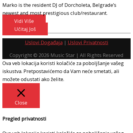
Marko is the resident DJ of Dorcholeta, Belgrade’s
newest and most prestigious club/restaurant.
Vidi Više
Učitaj Još
Uslovi Događaja
|
Uslovi Privatnosti
Copyright © 2026
Music Star
| All Rights Reserved
Ova veb lokacija koristi kolačiće za poboljšanje vašeg
iskustva. Pretpostavićemo da Vam neće smetati, ali
možete odustati ako želite.
Close
Pregled privatnosti